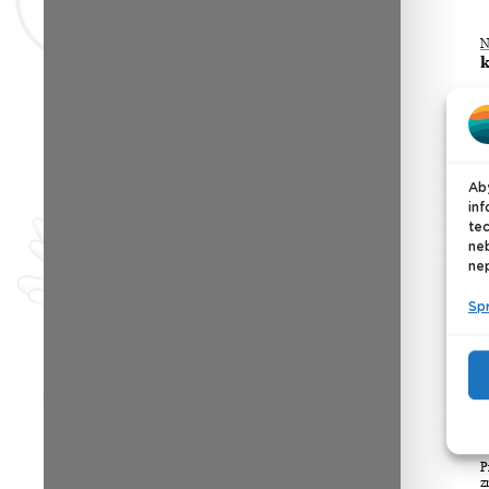
Aby
inf
tec
ne
nep
Sp