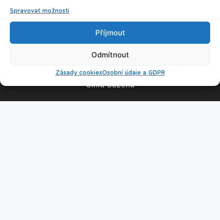
Spravovat možnosti
© 2026 Plavecké centrum Oceán
Příjmout
Nastavení cookies
Odmítnout
Zásady cookies
Osobní údaje a GDPR
Úklid bazénu