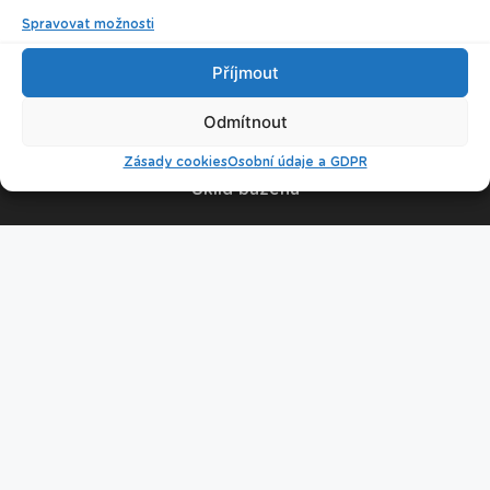
Spravovat možnosti
© 2026 Plavecké centrum Oceán
Příjmout
Nastavení cookies
Odmítnout
Zásady cookies
Osobní údaje a GDPR
Úklid bazénu