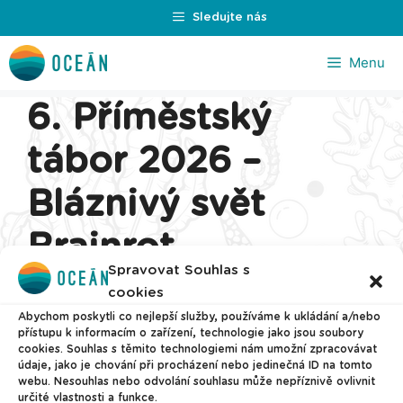
Přeskočit
Sledujte nás
na
obsah
Menu
6. Příměstský
tábor 2026 –
Bláznivý svět
Brainrot
Spravovat Souhlas s
cookies
Abychom poskytli co nejlepší služby, používáme k ukládání a/nebo
přístupu k informacím o zařízení, technologie jako jsou soubory
cookies. Souhlas s těmito technologiemi nám umožní zpracovávat
údaje, jako je chování při procházení nebo jedinečná ID na tomto
webu. Nesouhlas nebo odvolání souhlasu může nepříznivě ovlivnit
určité vlastnosti a funkce.