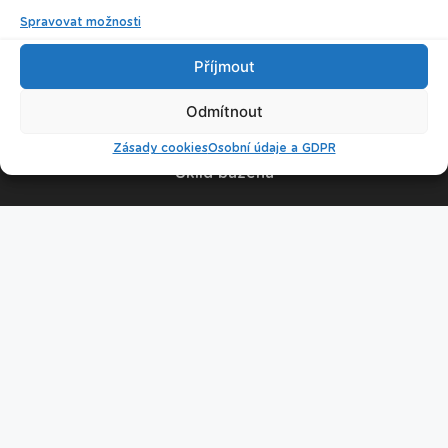
Spravovat možnosti
© 2026 Plavecké centrum Oceán
Příjmout
Nastavení cookies
Odmítnout
Zásady cookies
Osobní údaje a GDPR
Úklid bazénu