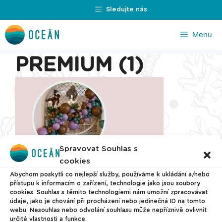
Přeskočit
Sledujte nás
na
obsah
Menu
PREMIUM (1)
Spravovat Souhlas s
cookies
Abychom poskytli co nejlepší služby, používáme k ukládání a/nebo
přístupu k informacím o zařízení, technologie jako jsou soubory
cookies. Souhlas s těmito technologiemi nám umožní zpracovávat
údaje, jako je chování při procházení nebo jedinečná ID na tomto
webu. Nesouhlas nebo odvolání souhlasu může nepříznivě ovlivnit
určité vlastnosti a funkce.