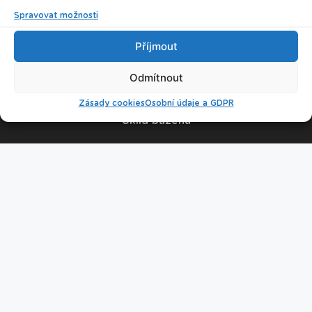
Spravovat možnosti
© 2026 Plavecké centrum Oceán
Příjmout
Nastavení cookies
Odmítnout
Zásady cookies
Osobní údaje a GDPR
Úklid bazénu