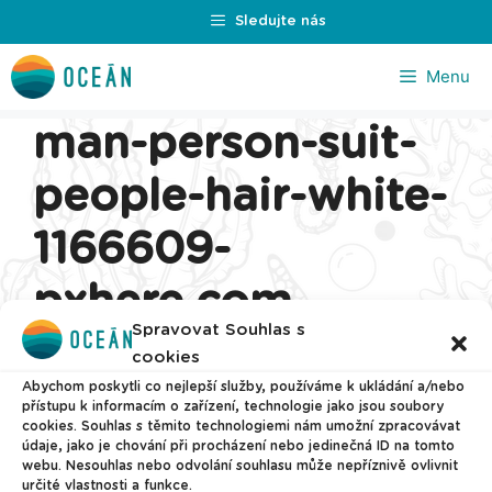
Přeskočit
Sledujte nás
na
obsah
Menu
man-person-suit-
people-hair-white-
1166609-
pxhere.com_
Spravovat Souhlas s
cookies
Abychom poskytli co nejlepší služby, používáme k ukládání a/nebo
přístupu k informacím o zařízení, technologie jako jsou soubory
cookies. Souhlas s těmito technologiemi nám umožní zpracovávat
údaje, jako je chování při procházení nebo jedinečná ID na tomto
webu. Nesouhlas nebo odvolání souhlasu může nepříznivě ovlivnit
určité vlastnosti a funkce.