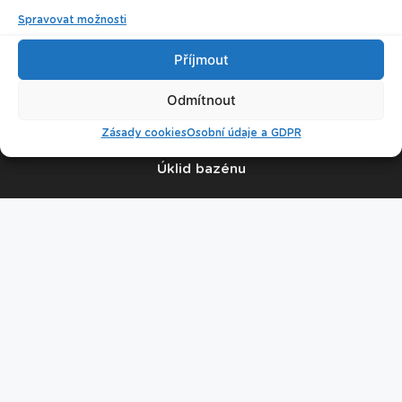
Ikona želva 2
Spravovat možnosti
© 2026 Plavecké centrum Oceán
Příjmout
Odmítnout
Nastavení cookies
Zásady cookies
Osobní údaje a GDPR
Úklid bazénu