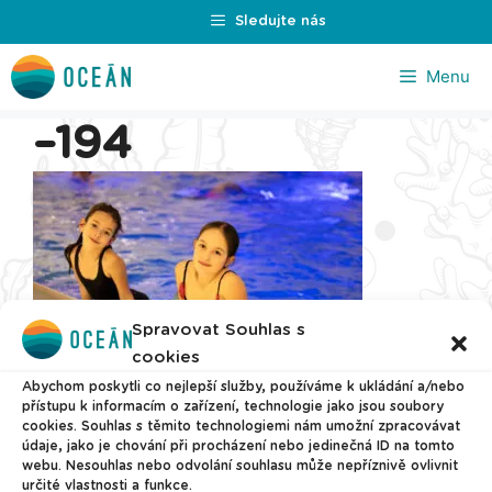
Přeskočit
Sledujte nás
na
obsah
Menu
–194
Spravovat Souhlas s
cookies
Abychom poskytli co nejlepší služby, používáme k ukládání a/nebo
přístupu k informacím o zařízení, technologie jako jsou soubory
cookies. Souhlas s těmito technologiemi nám umožní zpracovávat
© 2026 Plavecké centrum Oceán
údaje, jako je chování při procházení nebo jedinečná ID na tomto
webu. Nesouhlas nebo odvolání souhlasu může nepříznivě ovlivnit
určité vlastnosti a funkce.
Nastavení cookies