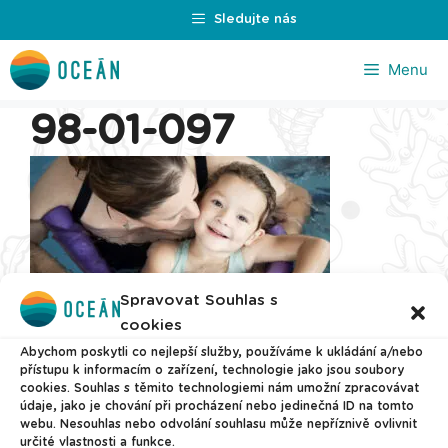
Přeskočit
Sledujte nás
na
obsah
Menu
98-01-097
Spravovat Souhlas s
cookies
Abychom poskytli co nejlepší služby, používáme k ukládání a/nebo
přístupu k informacím o zařízení, technologie jako jsou soubory
cookies. Souhlas s těmito technologiemi nám umožní zpracovávat
© 2026 Plavecké centrum Oceán
údaje, jako je chování při procházení nebo jedinečná ID na tomto
webu. Nesouhlas nebo odvolání souhlasu může nepříznivě ovlivnit
určité vlastnosti a funkce.
Nastavení cookies