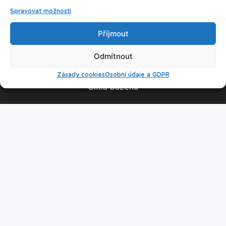
Spravovat možnosti
© 2026 Plavecké centrum Oceán
Příjmout
Nastavení cookies
Odmítnout
Zásady cookies
Osobní údaje a GDPR
Úklid bazénu