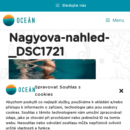
Přeskočit
Sledujte nás
na
obsah
Menu
Nagyova-nahled-
_DSC1721
Spravovat Souhlas s
cookies
Abychom poskytli co nejlepší služby, používáme k ukládání a/nebo
přístupu k informacím o zařízení, technologie jako jsou soubory
cookies. Souhlas s těmito technologiemi nám umožní zpracovávat
údaje, jako je chování při procházení nebo jedinečná ID na tomto
webu. Nesouhlas nebo odvolání souhlasu může nepříznivě ovlivnit
určité vlastnosti a funkce.
© 2026 Plavecké centrum Oceán