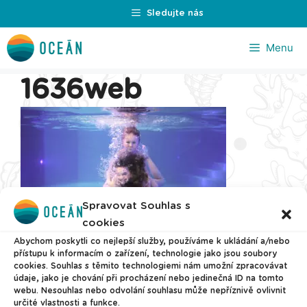
Přeskočit
Sledujte nás
na
obsah
Menu
1636web
Spravovat Souhlas s
cookies
Abychom poskytli co nejlepší služby, používáme k ukládání a/nebo
přístupu k informacím o zařízení, technologie jako jsou soubory
cookies. Souhlas s těmito technologiemi nám umožní zpracovávat
© 2026 Plavecké centrum Oceán
údaje, jako je chování při procházení nebo jedinečná ID na tomto
webu. Nesouhlas nebo odvolání souhlasu může nepříznivě ovlivnit
určité vlastnosti a funkce.
Nastavení cookies