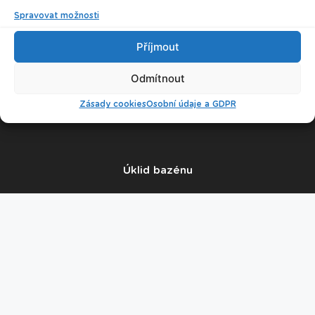
Spravovat možnosti
Příjmout
Odmítnout
© 2026 Plavecké centrum Oceán
Zásady cookies
Osobní údaje a GDPR
Nastavení cookies
Úklid bazénu