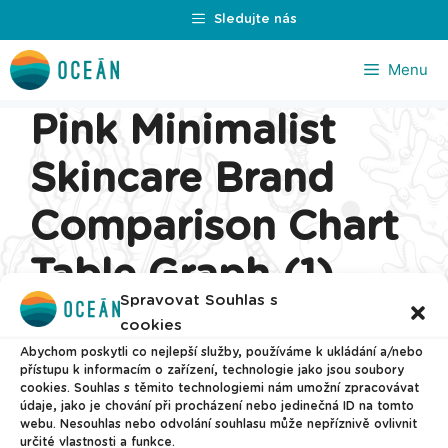
Přeskočit
Sledujte nás
na
obsah
Menu
Pink Minimalist
Skincare Brand
Comparison Chart
Table Graph (1)
Spravovat Souhlas s
cookies
Abychom poskytli co nejlepší služby, používáme k ukládání a/nebo
přístupu k informacím o zařízení, technologie jako jsou soubory
cookies. Souhlas s těmito technologiemi nám umožní zpracovávat
údaje, jako je chování při procházení nebo jedinečná ID na tomto
webu. Nesouhlas nebo odvolání souhlasu může nepříznivě ovlivnit
určité vlastnosti a funkce.