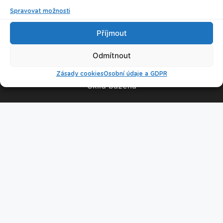
Spravovat možnosti
© 2026 Plavecké centrum Oceán
Příjmout
Nastavení cookies
Odmítnout
Zásady cookies
Osobní údaje a GDPR
Úklid bazénu