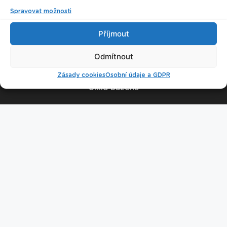
Spravovat možnosti
© 2026 Plavecké centrum Oceán
Příjmout
Nastavení cookies
Odmítnout
Zásady cookies
Osobní údaje a GDPR
Úklid bazénu