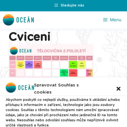
Přeskočit
Sledujte nás
na
obsah
Menu
Cviceni
Spravovat Souhlas s
cookies
Abychom poskytli co nejlepší služby, používáme k ukládání a/nebo
přístupu k informacím o zařízení, technologie jako jsou soubory
cookies. Souhlas s těmito technologiemi nám umožní zpracovávat
údaje, jako je chování při procházení nebo jedinečná ID na tomto
© 2026 Plavecké centrum Oceán
webu. Nesouhlas nebo odvolání souhlasu může nepříznivě ovlivnit
určité vlastnosti a funkce.