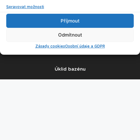
Spravovat možnosti
Příjmout
© 2026 Plavecké centrum Oceán
Odmítnout
Nastavení cookies
Zásady cookies
Osobní údaje a GDPR
Úklid bazénu