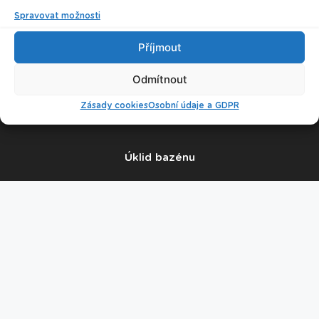
Spravovat možnosti
Příjmout
© 2026 Plavecké centrum Oceán
Odmítnout
Nastavení cookies
Zásady cookies
Osobní údaje a GDPR
Úklid bazénu