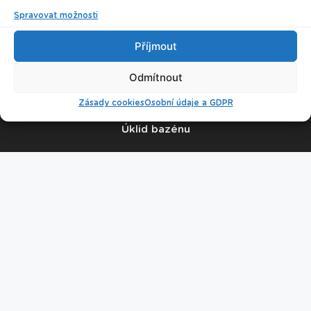
Spravovat možnosti
© 2026 Plavecké centrum Oceán
Příjmout
Odmítnout
Nastavení cookies
Zásady cookies
Osobní údaje a GDPR
Úklid bazénu