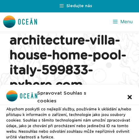
Přeskočit
Sledujte nás
na
obsah
Menu
architecture-villa-
house-home-pool-
italy-599833-
pxhere.com_
Spravovat Souhlas s
cookies
Abychom poskytli co nejlepší služby, používáme k ukládání a/nebo
přístupu k informacím o zařízení, technologie jako jsou soubory
cookies. Souhlas s těmito technologiemi nám umožní zpracovávat
údaje, jako je chování při procházení nebo jedinečná ID na tomto
webu. Nesouhlas nebo odvolání souhlasu může nepříznivě ovlivnit
určité vlastnosti a funkce.