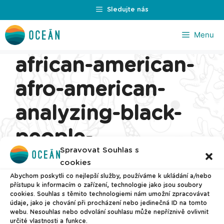
Přeskočit
Sledujte nás
na
obsah
Menu
african-american-
afro-american-
analyzing-black-
people-
Spravovat Souhlas s
brainstorming-
cookies
Abychom poskytli co nejlepší služby, používáme k ukládání a/nebo
1434697-
přístupu k informacím o zařízení, technologie jako jsou soubory
cookies. Souhlas s těmito technologiemi nám umožní zpracovávat
údaje, jako je chování při procházení nebo jedinečná ID na tomto
pxhere.com_
webu. Nesouhlas nebo odvolání souhlasu může nepříznivě ovlivnit
určité vlastnosti a funkce.