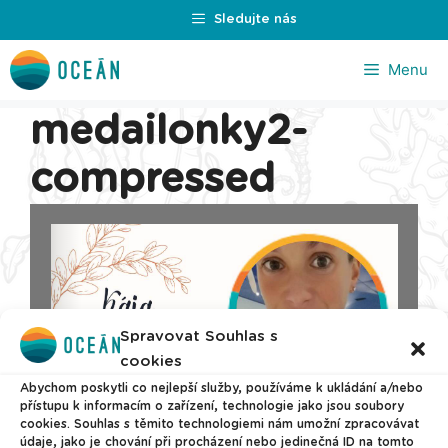
Přeskočit
Sledujte nás
na
obsah
Menu
medailonky2-
compressed
Spravovat Souhlas s
cookies
Abychom poskytli co nejlepší služby, používáme k ukládání a/nebo
přístupu k informacím o zařízení, technologie jako jsou soubory
cookies. Souhlas s těmito technologiemi nám umožní zpracovávat
údaje, jako je chování při procházení nebo jedinečná ID na tomto