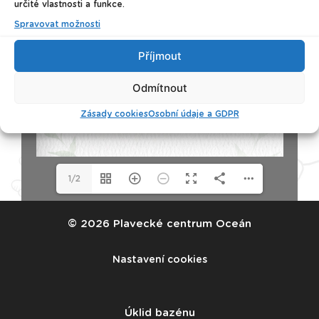
určité vlastnosti a funkce.
Spravovat možnosti
Příjmout
Odmítnout
Zásady cookies
Osobní údaje a GDPR
1/2
© 2026 Plavecké centrum Oceán
Nastavení cookies
Úklid bazénu