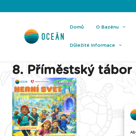
Přeskočit
na
obsah
Domů
O Bazénu
Důležité Informace
8. Příměstský tábor
Aby