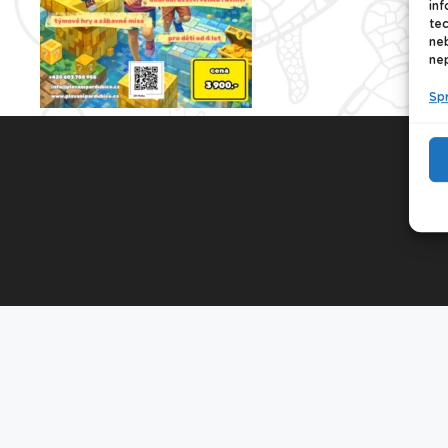
inf
tec
ne
nep
Sp