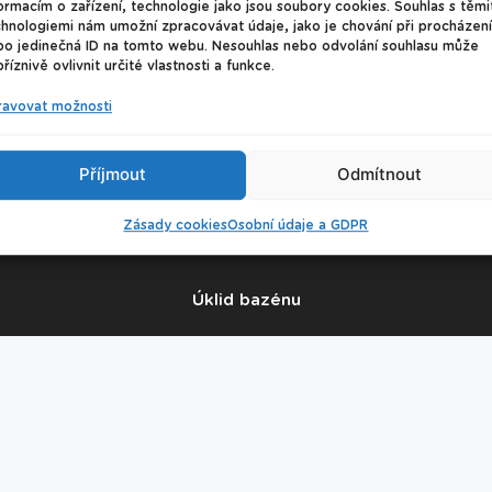
ormacím o zařízení, technologie jako jsou soubory cookies. Souhlas s těmi
hnologiemi nám umožní zpracovávat údaje, jako je chování při procházení
bo jedinečná ID na tomto webu. Nesouhlas nebo odvolání souhlasu může
říznivě ovlivnit určité vlastnosti a funkce.
ravovat možnosti
© 2026 Plavecké centrum Oceán
Příjmout
Odmítnout
Nastavení cookies
Zásady cookies
Osobní údaje a GDPR
Úklid bazénu