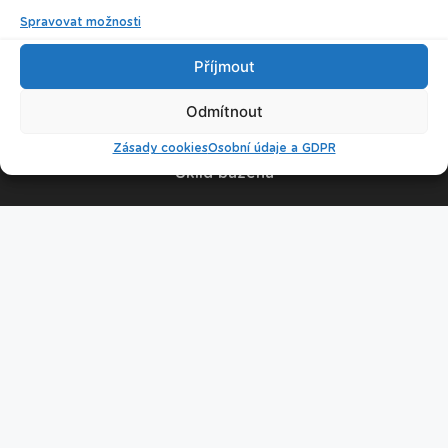
Spravovat možnosti
© 2026 Plavecké centrum Oceán
Příjmout
Nastavení cookies
Odmítnout
Zásady cookies
Osobní údaje a GDPR
Úklid bazénu