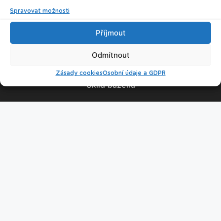
Spravovat možnosti
© 2026 Plavecké centrum Oceán
Příjmout
Nastavení cookies
Odmítnout
Zásady cookies
Osobní údaje a GDPR
Úklid bazénu