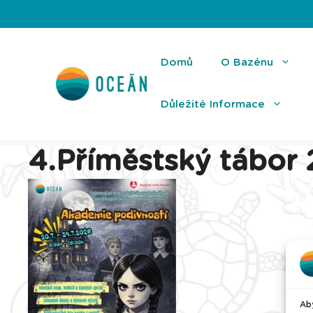
Přeskočit
na
obsah
Domů
O Bazénu
Důležité Informace
4.Příměstský tábor
Aby