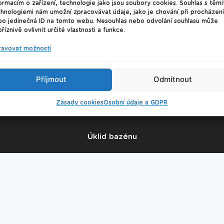
ormacím o zařízení, technologie jako jsou soubory cookies. Souhlas s těmi
hnologiemi nám umožní zpracovávat údaje, jako je chování při procházení
bo jedinečná ID na tomto webu. Nesouhlas nebo odvolání souhlasu může
říznivě ovlivnit určité vlastnosti a funkce.
ravovat možnosti
© 2026 Plavecké centrum Oceán
Příjmout
Odmítnout
Nastavení cookies
Zásady cookies
Osobní údaje a GDPR
Úklid bazénu