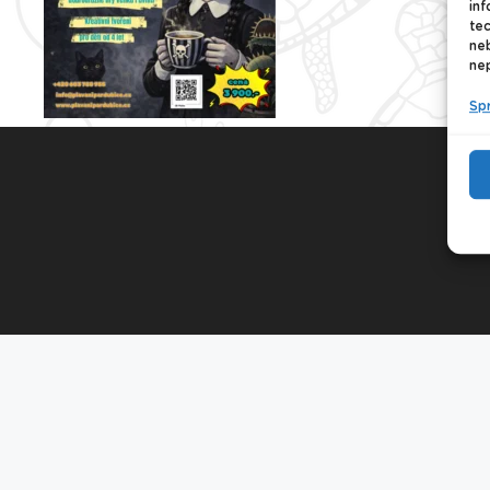
inf
tec
ne
nep
Sp