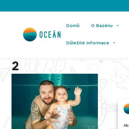
Přeskočit
na
obsah
Domů
O Bazénu
Důležité Informace
2
Aby