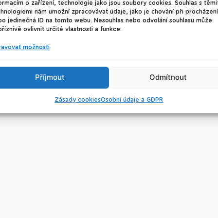
ormacím o zařízení, technologie jako jsou soubory cookies. Souhlas s těmi
hnologiemi nám umožní zpracovávat údaje, jako je chování při procházení
bo jedinečná ID na tomto webu. Nesouhlas nebo odvolání souhlasu může
© 2026 Plavecké centrum Oceán
říznivě ovlivnit určité vlastnosti a funkce.
ravovat možnosti
Nastavení cookies
Příjmout
Odmítnout
Úklid bazénu
Zásady cookies
Osobní údaje a GDPR