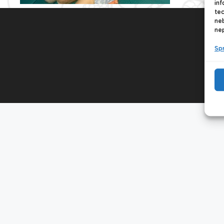
inf
tec
ne
nep
Sp