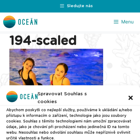
Přeskočit
Sledujte nás
na
obsah
Menu
194-scaled
Spravovat Souhlas s
cookies
Abychom poskytli co nejlepší služby, používáme k ukládání a/nebo
přístupu k informacím o zařízení, technologie jako jsou soubory
cookies. Souhlas s těmito technologiemi nám umožní zpracovávat
© 2026 Plavecké centrum Oceán
údaje, jako je chování při procházení nebo jedinečná ID na tomto
webu. Nesouhlas nebo odvolání souhlasu může nepříznivě ovlivnit
určité vlastnosti a funkce.
Nastavení cookies