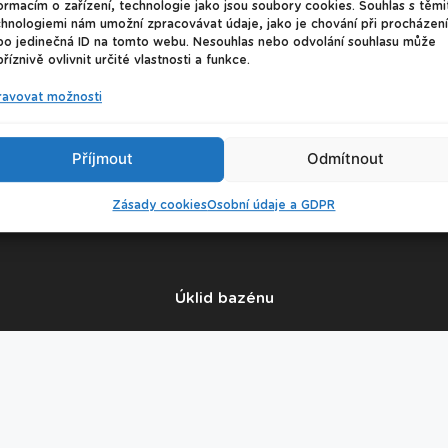
ormacím o zařízení, technologie jako jsou soubory cookies. Souhlas s těmi
hnologiemi nám umožní zpracovávat údaje, jako je chování při procházení
bo jedinečná ID na tomto webu. Nesouhlas nebo odvolání souhlasu může
říznivě ovlivnit určité vlastnosti a funkce.
ravovat možnosti
Příjmout
Odmítnout
© 2026 Plavecké centrum Oceán
Zásady cookies
Osobní údaje a GDPR
Nastavení cookies
Úklid bazénu