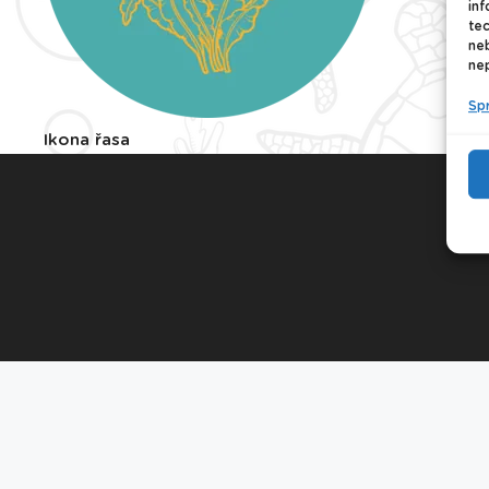
inf
tec
ne
nep
Sp
Ikona řasa