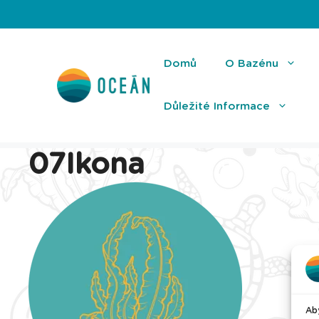
Přeskočit
na
obsah
Domů
O Bazénu
Důležité Informace
07Ikona
Aby