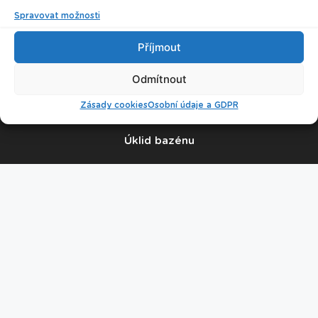
Spravovat možnosti
Ikona humr
Příjmout
© 2026 Plavecké centrum Oceán
Odmítnout
Nastavení cookies
Zásady cookies
Osobní údaje a GDPR
Úklid bazénu